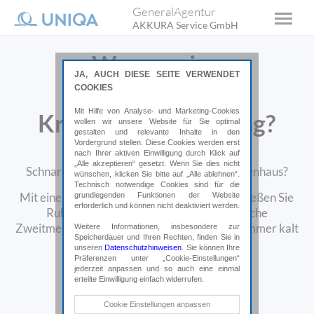
GeneralAgentur
AKKURA Service GmbH
Warum eine
JA, AUCH DIESE SEITE VERWENDET
private
COOKIES
Mit Hilfe von Analyse- und Marketing-Cookies
Krankenversicherung?
wollen wir unsere Website für Sie optimal
gestalten und relevante Inhalte in den
Vordergrund stellen. Diese Cookies werden erst
nach Ihrer aktiven Einwilligung durch Klick auf
Um die Wette warten bei Ärzt:innen?
„Alle akzeptieren“ gesetzt. Wenn Sie dies nicht
Schnarchende Bettnachbar:innen im Krankenhaus?
wünschen, klicken Sie bitte auf „Alle ablehnen“.
Technisch notwendige Cookies sind für die
Mit einer privaten Krankenversicherung genießen Sie
grundlegenden Funktionen der Website
erforderlich und können nicht deaktiviert werden.
Ruhe im Einbettzimmer, holen sich ärztliche
Zweitmeinungen, bleibt Ihr Sessel im Wartezimmer kalt
Weitere Informationen, insbesondere zur
Speicherdauer und Ihren Rechten, finden Sie in
und vieles mehr.
unseren
Datenschutzhinweisen
. Sie können Ihre
Präferenzen unter „Cookie-Einstellungen“
jederzeit anpassen und so auch eine einmal
Online abschließen*
erteilte Einwilligung einfach widerrufen.
Technische Cookies
Cookie Einstellungen anpassen