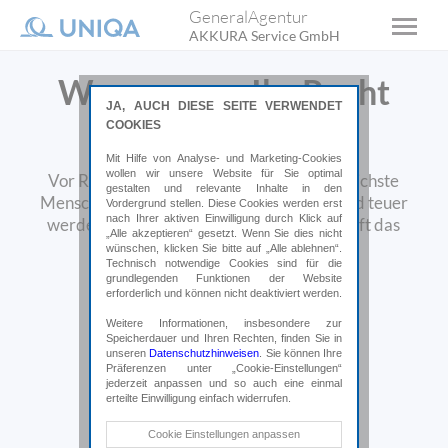
GeneralAgentur
AKKURA Service GmbH
Wenn es um Ihr Recht
JA, AUCH DIESE SEITE VERWENDET
geht!
COOKIES
Mit Hilfe von Analyse- und Marketing-Cookies
wollen wir unsere Website für Sie optimal
Vor Rechtsstreitigkeiten ist auch der friedlichste
gestalten und relevante Inhalte in den
Mensch nicht gefeit. Das kann belastend und teuer
Vordergrund stellen. Diese Cookies werden erst
nach Ihrer aktiven Einwilligung durch Klick auf
werden. Eine Rechtsschutzversicherung hilft das
„Alle akzeptieren“ gesetzt. Wenn Sie dies nicht
finanzielle Risiko zu minimieren.
wünschen, klicken Sie bitte auf „Alle ablehnen“.
Technisch notwendige Cookies sind für die
grundlegenden Funktionen der Website
Online abschließen*
erforderlich und können nicht deaktiviert werden.
Weitere Informationen, insbesondere zur
Speicherdauer und Ihren Rechten, finden Sie in
*Weiterleitung auf uniqa.at
unseren
Datenschutzhinweisen
. Sie können Ihre
Präferenzen unter „Cookie-Einstellungen“
jederzeit anpassen und so auch eine einmal
erteilte Einwilligung einfach widerrufen.
Technische Cookies
Cookie Einstellungen anpassen